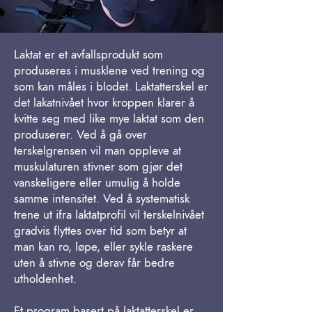
Laktat er et avfallsprodukt som
produseres i musklene ved trening og
som kan måles i blodet. Laktatterskel er
det lakatnivået hvor kroppen klarer å
kvitte seg med like mye laktat som den
produserer. Ved å gå over
terskelgrensen vil man oppleve at
muskulaturen stivner som gjør det
vanskeligere eller umulig å holde
samme intensitet. Ved å systematisk
trene ut ifra laktatprofil vil terskelnivået
gradvis flyttes over tid som betyr at
man kan ro, løpe, eller sykle raskere
uten å stivne og derav får bedre
utholdenhet.
Et program basert på laktatterskel er