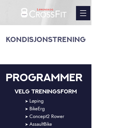
kondisjonstrening
Programmer
vELG TRENINGSFORM
Løping
➤
BikeErg
➤
Concept2 Rower
➤
AssaultBike
➤